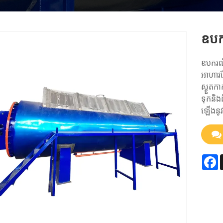
ឧបក
ឧបករណ៍
អាហារ
ស្ងួតក
ទុកនិង
ឡើងនូវ
F