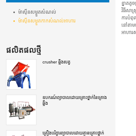
ខ្នាតតូច
វិធីសាស
ម៉ាស៊ីនសម្ងួតសំណល់
ការបំពុ
ម៉ាស៊ីនសម្ងួតកាកសំណល់អាហារ
នៅតាមភោ
អាហារស
ផលិតផល​ថ្មី
crusher ឆ្អឹងសត្វ
ឧបករណ៍ព្យាបាលដោយគ្រោះថ្នាក់នៃគ្រោង
ឆ្អឹង
គ្រឿងបរិក្ខារព្យាបាលដោយគ្មានគ្រោះថ្នាក់