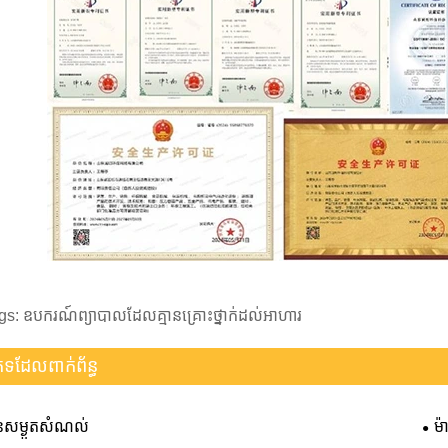
gs: ឧបករណ៍ព្យាបាលដែលគ្មានគ្រោះថ្នាក់ដល់អាហារ
េទដែលពាក់ព័ន្ធ
ីនសម្ងួតសំណល់
ម