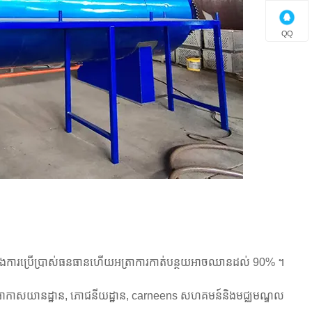
QQ
់និងការប្រើប្រាស់ធនធានហើយអត្រាការកាត់បន្ថយអាចឈានដល់ 90% ។
, អាកាសយានដ្ឋាន, ភោជនីយដ្ឋាន, carneens សហគមន៍និងមជ្ឈមណ្ឌល