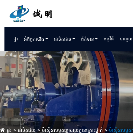
ផ្ទះ
កម្មវិធី
ទាញយ
អំពីពួកយើង
ផលិតផល
ព័ត៌មាន
ផ្ទះ
ផលិតផល
ម៉ាស៊ីនសម្ងួតព្យាបាលគ្មានគ្រោះថ្នាក់
ម៉ាស៊ីនសម្ង