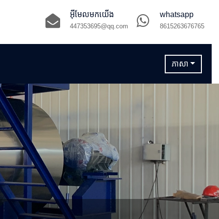
អ៊ីមែលមកយើង
whatsapp
447353695@qq.com
8615263676765
ភាសា