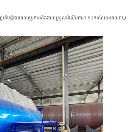
មខ្ពស់ប្រតិបត្តិការមានស្ថេរភាពនិងងាយស្រួលដំណើរការ។ ឧបករណ៍នេះមានអាយុ