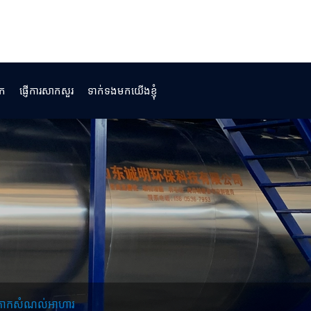
ក
ផ្ញើការសាកសួរ
ទាក់ទងមកយើងខ្ញុំ
ួតកាកសំណល់អាហារ