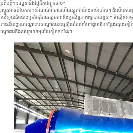
ប្រតិបត្តិការធម្មតានិងថ្លៃដឹកជញ្ជូនទាប។
្រ្តស្ងួតអាចបំបែកកាកសំណល់អាហារហើយស្ងួតវាយ៉ាងឆាប់រហ័ស។ ដំណើរការព្យា
លបរិស្ថានតិចជាងប្រតិបត្តិការស្ថេរភាពនិងប្រសិទ្ធភាពព្យាបាលខ្ពស់។ ម៉ា
ជនីយដ្ឋានសណ្ឋាគារសណ្ឋាគារខនស្ទ្រីនតំបន់លំនៅដ្ឋាននិងកន្លែងផ្សេងទៀត។
ណ្ឋាគារនិងឧស្សាហកម្មដទៃទៀតផងដែរ។