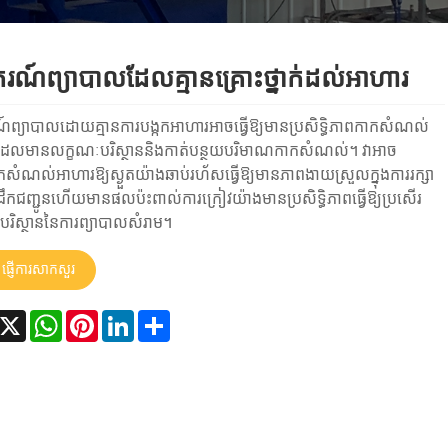
រណ៍ព្យាបាលដែលគ្មានគ្រោះថ្នាក់ដល់អាហារ
ព្យាបាលដោយគ្មានការបង្កកអាហារអាចធ្វើឱ្យមានប្រសិទ្ធិភាពកាកសំណល់
ដែលមានលក្ខណៈបរិស្ថាននិងកាត់បន្ថយបរិមាណកាកសំណល់។ វាអាច
ាកសំណល់អាហារឱ្យស្ងួតយ៉ាងឆាប់រហ័សធ្វើឱ្យមានភាពងាយស្រួលក្នុងការរក្សា
ដឹកជញ្ជូនហើយមានផលប៉ះពាល់ការក្រៀវយ៉ាងមានប្រសិទ្ធិភាពធ្វើឱ្យប្រសើរ
បរិស្ថាននៃការព្យាបាលសំរាម។
ផ្ញើការសាកសួរ
acebook
X
WhatsApp
Pinterest
LinkedIn
Share