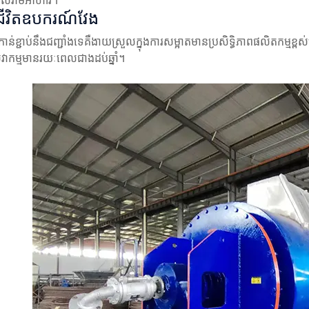
លសំរាមអាហារ។
ជីវិតឧបករណ៍វែង
រកាន់ខ្ជាប់នឹងជញ្ជាំងទេគឺងាយស្រួលក្នុងការសម្អាតមានប្រសិទ្ធិភាពផលិតកម្
ាកម្មមានរយៈពេលជាងដប់ឆ្នាំ។