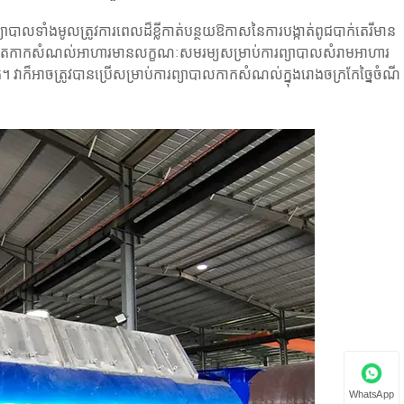
បាលទាំងមូលត្រូវការពេលដ៏ខ្លីកាត់បន្ថយឱកាសនៃការបង្កាត់ពូជបាក់តេរីមាន
ស៊ីនសម្ងួតកាកសំណល់អាហារមានលក្ខណៈសមរម្យសម្រាប់ការព្យាបាលសំរាមអាហារ
 វាក៏អាចត្រូវបានប្រើសម្រាប់ការព្យាបាលកាកសំណល់ក្នុងរោងចក្រកែច្នៃចំណី
WhatsApp