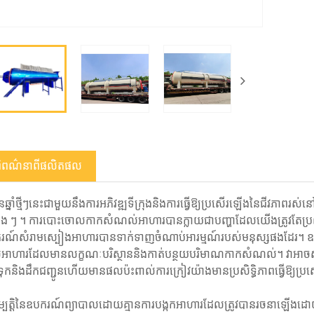
ពិពណ៌នា​ពី​ផលិតផល
ុន្មានឆ្នាំថ្មីៗនេះជាមួយនឹងការអភិវឌ្ឍទីក្រុងនិងការធ្វើឱ្យប្រសើរឡើងនៃជី
ើង ៗ ។ ការបោះចោលកាកសំណល់អាហារបានក្លាយជាបញ្ហាដែលយើងត្រូវតែប្រឈមម
រណ៍សំរាមស្បៀងអាហារបានទាក់ទាញចំណាប់អារម្មណ៍របស់មនុស្សផងដែរ។ ឧបករ
ាហារដែលមានលក្ខណៈបរិស្ថាននិងកាត់បន្ថយបរិមាណកាកសំណល់។ វាអាចស្ងួត
ាទុកនិងដឹកជញ្ជូនហើយមានផលប៉ះពាល់ការក្រៀវយ៉ាងមានប្រសិទ្ធិភាពធ្វើឱ្យប្រ
ត្តិនៃឧបករណ៍ព្យាបាលដោយគ្មានការបង្កកអាហារដែលត្រូវបានរចនាឡើងដោយផ្អែក