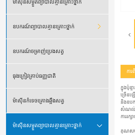
ម៉ាស៊ីនសម្ងួតព្យាបាលគ្មានគ្រោះថ្នាក់

ឧបករណ៍ព្យាបាលគ្មានគ្រោះថ្នាក់
ឧបករណ៍ចម្រាញ់ប្រេងសត្វ
ការ​
ធុងក្រៀវគ្រាប់ធញ្ញជាតិ
ក្នុងប៉
ច្រើនឡ
ម៉ាស៊ីនកំទេចគ្រោងឆ្អឹងសត្វ
និងឧបក
សំណល់អ
ការរក្ស

ម៉ាស៊ីនសម្ងួតព្យាបាលគ្មានគ្រោះថ្នាក់
គុណសម្ប