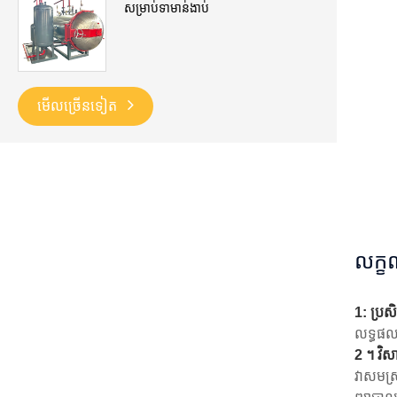
សម្រាប់ទាមាន់ងាប់
មើល​ច្រើន​ទៀត
លក្
1: ប្រសិ
លទ្ធផល
2 ។ វិស
វាសមស្