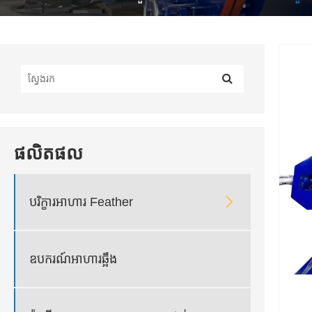
ផលិតផល

បរិក្ខារអាហារ Feather
ឧបករណ៍អាហារឆ្អឹង