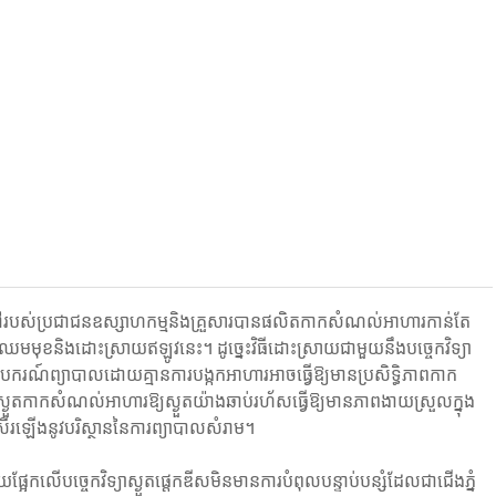
វភាពរស់នៅរបស់ប្រជាជនឧស្សាហកម្មនិងគ្រួសារបានផលិតកាកសំណល់អាហារកាន់តែ
ុខនិងដោះស្រាយឥឡូវនេះ។ ដូច្នេះវិធីដោះស្រាយជាមួយនឹងបច្ចេកវិទ្យា
ណ៍ព្យាបាលដោយគ្មានការបង្កកអាហារអាចធ្វើឱ្យមានប្រសិទ្ធិភាពកាក
កាកសំណល់អាហារឱ្យស្ងួតយ៉ាងឆាប់រហ័សធ្វើឱ្យមានភាពងាយស្រួលក្នុង
សើរឡើងនូវបរិស្ថាននៃការព្យាបាលសំរាម។
លើបច្ចេកវិទ្យាស្ងួតផ្តេកឌីសមិនមានការបំពុលបន្ទាប់បន្សំដែលជាជើងភ្នំ