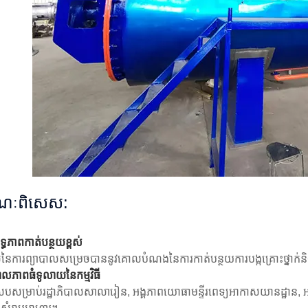
ខណៈពិសេស:
ទ្ធភាពកាត់បន្ថយខ្ពស់
នៃការព្យាបាលសម្រេចបាននូវគោលបំណងនៃការកាត់បន្ថយការបង្កគ្រោះថ្នាក
ាលភាពធំទូលាយនៃកម្មវិធី
របសម្រាប់រដ្ឋាភិបាលសាលារៀន, អង្គភាពយោធាមន្ទីរពេទ្យអាកាសយានដ្ឋាន