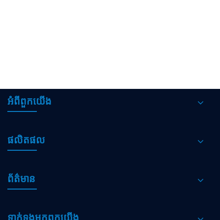
មើល​ច្រើន​ទៀត >>
អំពីពួកយើង
ផលិតផល
ព័ត៌មាន
ទាក់ទង​មក​ពួក​យើង