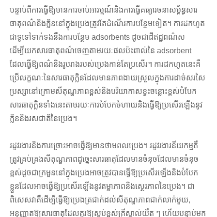
បន្ទាប់ពីការធ្វើឱ្យមានការចាប់អារម្មណ៍និងការធ្វើគធ្យារចនាសម្ព័ន្ធសារ
ធាតុពណ៌និងក្លិននៅក្នុងប្រេងត្រូវតែដំណើរការបន្ថែមទៀត។ ការដកហូត
ជាទូទៅទាក់ទងនឹងការបន្ថែម adsorbents ដូចជាដីឥដ្ឋពណ៌ស
ដើម្បីយកសារធាតុពណ៌ចេញតាមរយៈផលប៉ះពាល់នៃ adsorbent
ដែលធ្វើឱ្យពណ៌និងរូបរាងរបស់ប្រេងកាន់តែប្រសើរ។ ការដកហូតនេះគឺ
ប្រើលក្ខណៈនៃសារធាតុក្លិនដែលមានភាពងាយស្រួលក្នុងការដាច់សរសៃ
ប្រស្សានៅក្រោមសីតុណ្ហភាពខ្ពស់និងបរិយាកាសខ្វះចន្លោះខ្ពស់បំបែក
សារធាតុក្លិនទាំងនេះតាមរយៈការបំបែកចំហាយនិងធ្វើឱ្យប្រសើរឡើងនូវ
ក្លិននិងរសជាតិនៃប្រេង។
រដូវរងារនិងការច្រោះអាចធ្វើឱ្យមានថាមពលប្រេង។ រដូវរងារនីយកម្មគឺ
ត្រូវគ្រប់គ្រងសីតុណ្ហភាពដូច្នេះសារធាតុដែលមានចំនុចដែលមានចំនុច
ខ្ពស់ដូចជាក្រមួននៅក្នុងប្រេងអាចត្រូវបានធ្វើឱ្យប្រសើរឡើងនិងបំបែក
ខ្លួនដែលអាចធ្វើឱ្យប្រសើរឡើងនូវតម្លាភាពនិងស្ថេរភាពនៃប្រេង។ ជា
ពិសេសវាគឺដើម្បីធ្វើឱ្យប្រេងត្រជាក់ដល់សីតុណ្ហភាពជាក់លាក់មួយ,
អនុញ្ញាតឱ្យសារធាតុដែលគួរឱ្យស្អប់ខ្ពស់គ្រីស្តាល់យឺត ៗ ហើយបន្ទាប់មក