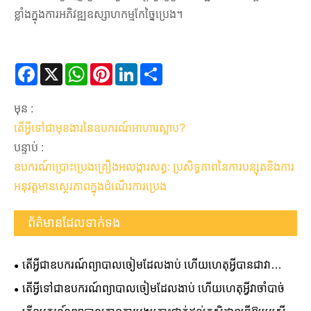
ខ្លាំងក្នុងការអភិវឌ្ឍឧស្សាហកម្មកែច្នៃប្រេង។
Facebook
X
WhatsApp
Pinterest
LinkedIn
Share
មុន :
តើអ្វីទៅជាមុខងារនៃឧបករណ៍អាហារស្លាប?
បន្ទាប់ :
ឧបករណ៍ប្រោះប្រេងគ្រឿងអលង្ការសត្វ: ប្រសិទ្ធភាពនៃការបន្សុតនិងការ
អនុវត្តមានស្ថេរភាពក្នុងដំណើរការប្រេង
ព័ត៌មានដែលទាក់ទង
តើអ្វីជាឧបករណ៍ព្យាបាលចៀមដែលងាប់ ហើយហេតុអ្វីបានជាវា
សំខាន់
តើអ្វីទៅជាឧបករណ៍ព្យាបាលចៀមដែលងាប់ ហើយហេតុអ្វីវាចាំបាច់