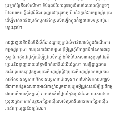
ប្រឡាក់ផ្ទៃនិងសំណើម។ ទីបំផុតបំបែកវត្ថុធាតុដើមទៅជាភាគល្អិតតូចៗ
ដែលអាចបង្កើនផ្ទៃដីនិងអនុញ្ញាតឱ្យវត្ថុធាតុដើមនិងភ្នាក់ងារចម្រាញ់ប្រេង
ដើម្បីទាក់ទងនិងប្រតិកម្មកាន់តែប្រសើរឡើងក្នុងកំឡុងពេលចម្រាញ់ជា
បន្តបន្ទាប់។
ការដូរខ្យល់និងឌីតឌីឌីស៊ីគឺជាបណ្តាញភ្ជាប់សំខាន់ណាស់ក្នុងដំណើរការ
ចម្រាញ់ប្រេង។ ការដុសខាត់ជាចម្បងប្រើអ៊ីដ្រូហ្វីលីពភូតទឹកនៃសារធាតុ
កូឡាជែនដូចជាផូស្វ័រដើម្បីជ្រាបទឹកភ្លៀងនិងបំបែកសារធាតុកូឡាជែនពី
ប្រេងនិងខ្លាញ់ដោយបន្ថែមទឹកកំដៅនិងរំជើបរំជួល។ ការធ្វើដូច្នេះអាច
កាត់បន្ថយកូឡាជូតក្នុងប្រេងនិងខ្លាញ់ធ្វើឱ្យប្រេងនិងខ្លាញ់មានតម្លាភាព
កាន់តែមានតម្លាភាពនិងមានស្ថេរភាពជាងមុន។ ការបែងចែកការបញ្ឈប់
គឺជាការបន្ថែមសារធាតុអាល់កាឡាំងដូចជាសូដ្យូមអ៊ីដ្រូសែនដើម្បីប្រតិកម្ម
ជាមួយនឹងអាស៊ីតខ្លាញ់ដោយឥតគិតថ្លៃនៅក្នុងប្រេងដែលមានភាពងាយ
ស្រួលក្នុងការកាត់បន្ថយតម្លៃអាស៊ីតរបស់ប្រេងនិងធានាថាតម្លៃអាស៊ីត
របស់ប្រេងត្រូវនឹងស្តង់ដារ។