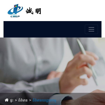
ភាសា
ផ្ទះ
ព័ត៌មាន
ព័ត៌មានឧស្សាហកម្ម