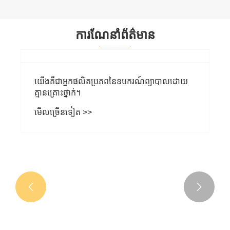
ការណែនាំព័ត៌មាន


យើងគឺជាអ្នកផលិតប្រភពនៃឧបករណ៍ព្យាបាលដោយ
គ្មានគ្រោះថ្នាក់។