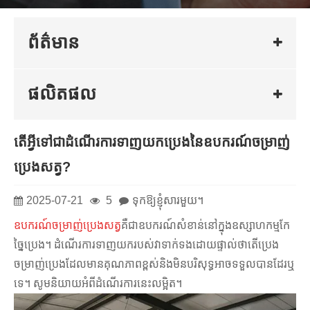
ព័ត៌មាន
ផលិតផល
តើអ្វីទៅជាដំណើរការទាញយកប្រេងនៃឧបករណ៍ចម្រាញ់
ប្រេងសត្វ?
2025-07-21
5
ទុកឱ្យខ្ញុំសារមួយ។
ឧបករណ៍ចម្រាញ់ប្រេងសត្វ
គឺជាឧបករណ៍សំខាន់នៅក្នុងឧស្សាហកម្មកែ
ច្នៃប្រេង។ ដំណើរការទាញយករបស់វាទាក់ទងដោយផ្ទាល់ថាតើប្រេង
ចម្រាញ់ប្រេងដែលមានគុណភាពខ្ពស់និងមិនបរិសុទ្ធអាចទទួលបានដែរឬ
ទេ។ សូមនិយាយអំពីដំណើរការនេះលម្អិត។