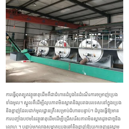
ការធ្វើពុតត្បុតវត្ថុធាតុដើមគឺជាជំហានដំបូងនៃដំណើរការចម្រាញ់ប្រេង
ទាំងមូល។ ស្នូលគឺដើម្បីលុបភាពមិនស្អាតនិងរូបរាងបរទេសនៅក្នុងប្រេង
និងខ្លាញ់ដែលដាក់មូលដ្ឋានគ្រឹះសម្រាប់ជំហានបន្ទាប់។ ដំបូងធ្វើឱ្យមាន
ការបញ្ចាំងបឋមនៃវត្ថុធាតុដើមដើម្បីជ្រើសរើសភាពមិនស្អាតដូចជាថ្មនិង
លោហៈ។ បន្ទាប់មកលាងសម្អាតប្រេងឆៅនិងខ្លាញ់ឱ្យយកចេញនូវស្នាម