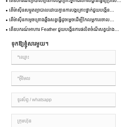
តើ​ឧបករណ៍​ព្យាបាល​គ្មាន​ការ​បង្ក​គ្រោះថ្នាក់​ដល់​កសិដ្ឋាន​ធ្វើ​ឱ្យ​ប្រសើរ​
ឡើង​នូវ​ការ​គ្រប់​គ្រង​កាក​សំណល់ និង​ការ​ការពារ​បរិស្ថាន​ដោយ​របៀប​
តើ​ម៉ាស៊ីនសម្ងួត​ព្យាបាល​ដោយ​គ្មាន​ការ​បង្ក​គ្រោះថ្នាក់​ជួយ​បង្កើន​
ណា?
ប្រសិទ្ធភាព​ការ​ព្យាបាល​កាកសំណល់​ដោយ​របៀបណា?
តើ​ម៉ាស៊ីន​កម្ទេច​គ្រោងឆ្អឹង​សត្វ​ធ្វើ​ដូចម្តេច​ដើម្បី​កែលម្អ​ការ​ចោល​
ប្រកបដោយ​សុវត្ថិភាព និង​ប្រសិទ្ធភាព​?
តើឧបករណ៍អាហារ Feather ជួយបង្កើនការផលិតចំណីសត្វយ៉ាងដូច
ម្តេច?
ទុកឱ្យខ្ញុំសារមួយ។