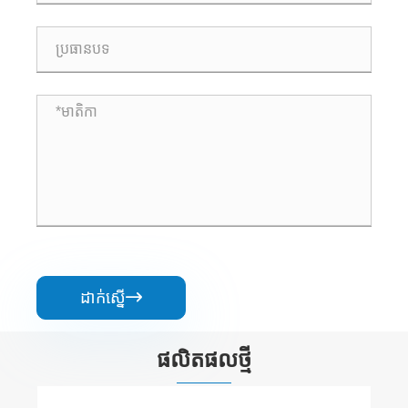
ដាក់ស្នើ

ផលិតផល​ថ្មី