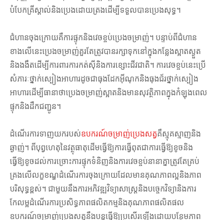
បំបែកគ្រីស្តាល់និងប្រេងដោយត្រងដើម្បីទទួលបានប្រេងសុទ្ធ។
ជំហានចុងក្រោយគឺការផ្ទុកនិងវេចខ្ចប់ប្រេងចម្រាញ់។ បន្ទាប់ពីជំហាន
ខាងលើនេះប្រេងចម្រាញ់គួរតែត្រូវបានរក្សាទុកនៅក្នុងកន្លែងស្អាតស្ងួត
និងងងឹតដើម្បីការពារការកត់សុីនិងការខ្សោះជីវជាតិ។ ការវេចខ្ចប់នេះប្រើ
សំភារៈថ្នាក់ស្បៀងអាហារដូចជាធុងដែកអ៊ីណុកនិងធុងជ័រថ្នាក់ស្បៀង
អាហារដើម្បីធានាថាប្រេងចម្រាញ់ស្អាតនិងមានសុវត្ថិភាពក្នុងកំឡុងពេល
ផ្ទុកនិងដឹកជញ្ជូន។
ដំណើរការទាញយករបស់
ឧបករណ៍ចម្រាញ់ប្រេងសត្វ
គឺស្មុគស្មាញនិង
ឆ្ងាញ់។ ពីបុព្វហេតុនៃវត្ថុធាតុដើមធ្វើឱ្យការធ្វើពុតជាការធ្វើឱ្យខូចនិង
ធ្វើឱ្យខូចដល់ការច្រោះការផ្ទុកទំនិញនិងការវេចខ្ចប់នានាគ្នាត្រូវតែគ្រប់
គ្រងលើលក្ខខណ្ឌដំណើរការចុងក្រោយដែលមានគុណភាពល្អនិងភាព
បរិសុទ្ធខ្ពស់។ ជាមួយនឹងការអភិវឌ្ឍវិទ្យាសាស្ត្រនិងបច្ចេកវិទ្យានិងការ
កែលម្អដំណើរការប្រសិទ្ធភាពផលិតកម្មនិងគុណភាពផលិតផល
ឧបករណ៍ចម្រាញ់ប្រេងសត្វនឹងបន្តធ្វើឱ្យប្រសើរឡើងដោយបន្ថែមភាព